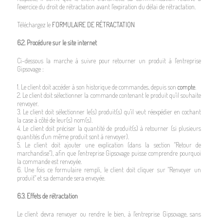
l'exercice du droit de rétractation avant l'expiration du délai de rétractation.
Téléchargez le
FORMULAIRE DE RÉTRACTATION
6.2. Procédure sur le site internet
Ci-dessous la marche à suivre pour retourner un produit à l'entreprise
Gipsovage :
1. Le client doit accéder à son historique de commandes, depuis son
compte
.
2. Le client doit sélectionner la commande contenant le produit qu'il souhaite
renvoyer.
3. Le client doit sélectionner le(s) produit(s) qu'il veut réexpédier en cochant
la case à côté de leur(s) nom(s).
4. Le client doit préciser la quantité de produit(s) à retourner (si plusieurs
quantités d'un même produit sont à renvoyer).
5. Le client doit ajouter une explication (dans la section "Retour de
marchandise"), afin que l'entreprise Gipsovage puisse comprendre pourquoi
la commande est renvoyée.
6. Une fois ce formulaire rempli, le client doit cliquer sur "Renvoyer un
produit" et sa demande sera envoyée.
6.3. Effets de rétractation
Le client devra renvoyer ou rendre le bien, à l'entreprise Gipsovage, sans