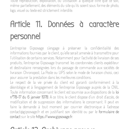
Toute reproduction, exploitation, ou utilisation à quelque titre que ce soit,
même partiellement, des éléments du site qu’ils soient sous forme de photo,
logo, visuel ou texte est strictement interdite.
Article 11. Données à caractère
personnel
L'entreprise Gipsovage s’engage à préserver la confidentialité des
informations fournies par le client, qu’elle serait amenée à transmettre pour
l’utilisation de certains services. Notamment pour l'activité de livraison de ses
produits, l'entreprise Gipsovage transmet les coordonnées clients expéditeur
et destinataire renseignées lors du passage de commande aux sociétés de
livraison Chronopost, La Poste ou UPS selon le mode de livraison choisi, ceci
pour assurer la prestation dans les meilleures conditions.
Le respect de la vie privée du client est garanti conformément à la
déontologie et à l'engagement de l'entreprise Gipsovage auprès de la CNIL.
Toute information concernant le client est soumise aux dispositions de la
loi
n°78-17 du 6 janvier 1978
. A ce titre, le client dispose d’un droit d’accès, de
modification et de suppression des informations le concernant. Il peut en
faire la demande à tout moment par courrier électronique à l'adresse
contact@gipsovage.fr et en justifiant son identité ou par le
formulaire de
contact
sur le site
https://www.gipsovage.fr
.