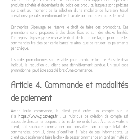
produits achetés et dépendants du poids des produits, lesquels sont précisés
au client au moment de la sélection d'une modalité de livraison (sauf
opérations spéciales mentionnant les frais de port inclus en toutes lettres).
L'entreprise Gipsovage se réserve le droit de faire des promotions. Ces
promotions sont proposées à des dates fixes et sur des stocks limités.
L'entreprise Gipsovage se réserve le droit de traiter de façon prioritaire les
commandes traitées par carte bancaire ainsi que de refuser les paiements
par chèque.
Les codes promotionnels sont valables pour une durée limitée. Passé le délai
indiqué, la réduction du client sera définitivement perdue. Un seul code
promotionnel peut être accepté lors d'une commande.
Article 4. Commande et modalités
de paiement
Avant toute commande, le client peut créer un compte sur le
site
https://www.gipsovage.fr
. La rubrique de création de compte est
accessible directement depuis la barre de menu du haut. A chaque visite, le
client, s’il souhaite commander ou consulter son compte (état des
commandes, profil…), devra s’identifier à l’aide de ces informations. Le
client peut également faire le choix de passer commande en tant qu'invité et,