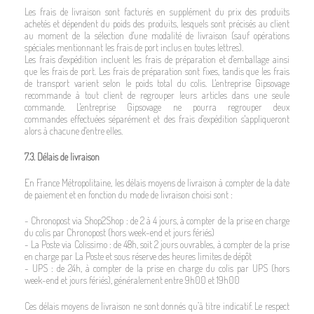
Les frais de livraison sont facturés en supplément du prix des produits
achetés et dépendent du poids des produits, lesquels sont précisés au client
au moment de la sélection d'une modalité de livraison (sauf opérations
spéciales mentionnant les frais de port inclus en toutes lettres).
Les frais d'expédition incluent les frais de préparation et d'emballage ainsi
que les frais de port. Les frais de préparation sont fixes, tandis que les frais
de transport varient selon le poids total du colis. L'entreprise Gipsovage
recommande à tout client de regrouper leurs articles dans une seule
commande. L'entreprise Gipsovage ne pourra regrouper deux
commandes effectuées séparément et des frais d'expédition s'appliqueront
alors à chacune d'entre elles.
7.3. Délais de livraison
En France Métropolitaine, les délais moyens de livraison à compter de la date
de paiement et en fonction du mode de livraison choisi sont :
- Chronopost via Shop2Shop : de 2 à 4 jours, à compter de la prise en charge
du colis par Chronopost (hors week-end et jours fériés)
- La Poste via Colissimo : de 48h, soit 2 jours ouvrables, à compter de la prise
en charge par La Poste et sous réserve des heures limites de dépôt
- UPS : de 24h, à compter de la prise en charge du colis par UPS (hors
week-end et jours fériés), généralement entre 9h00 et 19h00
Ces délais moyens de livraison ne sont donnés qu’à titre indicatif. Le respect