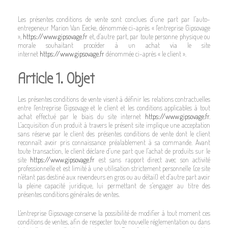
Les présentes conditions de vente sont conclues d’une part par l’auto-
entrepeneur Marion Van Eecke, dénommée ci-après « l'entreprise Gipsovage
»,
https://www.gipsovage.fr
et, d’autre part, par toute personne physique ou
morale souhaitant procéder à un achat via le site
internet
https://www.gipsovage.fr
dénommée ci-après « le client ».
Article 1. Objet
Les présentes conditions de vente visent à définir les relations contractuelles
entre l'entreprise Gipsovage et le client et les conditions applicables à tout
achat effectué par le biais du site internet
https://www.gipsovage.fr
.
L’acquisition d’un produit à travers le présent site implique une acceptation
sans réserve par le client des présentes conditions de vente dont le client
reconnaît avoir pris connaissance préalablement à sa commande. Avant
toute transaction, le client déclare d’une part que l’achat de produits sur le
site
https://www.gipsovage.fr
est sans rapport direct avec son activité
professionnelle et est limité à une utilisation strictement personnelle (ce site
n'étant pas destiné aux revendeurs en gros ou au détail) et d’autre part avoir
la pleine capacité juridique, lui permettant de s’engager au titre des
présentes conditions générales de ventes.
L'entreprise Gipsovage conserve la possibilité de modifier à tout moment ces
conditions de ventes, afin de respecter toute nouvelle réglementation ou dans