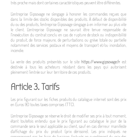
très proche mais dont certaines caractéristiques peuvent être différentes.
L'entreprise Gipsovage ne s'engage à honorer les commandes reçues que
dans la limite des stocks disponibles des produits. À défaut de disponibilité
du ou des produits, l'entreprise Gipsovage s'engage à en informer au plus vite
le client. L'entreprise Gipsovage ne saurait être tenue responsable de
l'inexécution du contrat conclu en cas de rupture de stock ou indisponibilité
du produit, de force majeure, de perturbations ou grève totale ou partielle
notamment des services postaux et moyens de transport et/ou inondation,
incendie.
La vente des produits présentés sur le site
https://www.gipsovage.fr
est
destinée à tous les acheteurs résidant dans les pays qui autorisent
pleinement l’entrée sur leur territoire de ces produits.
Article 3. Tarifs
Les prix figurant sur les fiches produits du catalogue internet sont des prix
en Euros (€) toutes taxes comprises (TTC).
L'entreprise Gipsovage se réserve le droit de modifier ses prix à tout moment,
étant toutefois entendu que le prix figurant au catalogue le jour de la
commande sera le seul applicable au client, sauf en cas d'erreur manifeste
d'affichage du prix du produit (prix dérisoire). Les prix indiqués ne
comprennent pas les frais de livraison, facturés en supplément du prix des