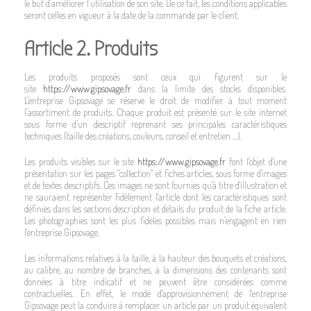
le but d’améliorer l’utilisation de son site. De ce fait, les conditions applicables
seront celles en vigueur à la date de la commande par le client.
Article 2. Produits
Les produits proposés sont ceux qui figurent sur le
site
https://www.gipsovage.fr
dans la limite des stocks disponibles.
L'entreprise Gipsovage se réserve le droit de modifier à tout moment
l’assortiment de produits. Chaque produit est présenté sur le site internet
sous forme d’un descriptif reprenant ses principales caractéristiques
techniques (taille des créations, couleurs, conseil et entretien …).
Les produits visibles sur le site
https://www.gipsovage.fr
font l'objet d'une
présentation sur les pages "collection" et fiches articles, sous forme d'images
et de textes descriptifs. Ces images ne sont fournies qu'à titre d'illustration et
ne sauraient représenter fidèlement l'article dont les caractéristiques sont
définies dans les sections description et détails du produit de la fiche article.
Les photographies sont les plus fidèles possibles mais n’engagent en rien
l'entreprise Gipsovage.
Les informations relatives à la taille, à la hauteur des bouquets et créations,
au calibre, au nombre de branches, à la dimensions des contenants sont
données à titre indicatif et ne peuvent être considérées comme
contractuelles. En effet, le mode d'approvisionnement de l'entreprise
Gipsovage peut la conduire à remplacer un article par un produit équivalent