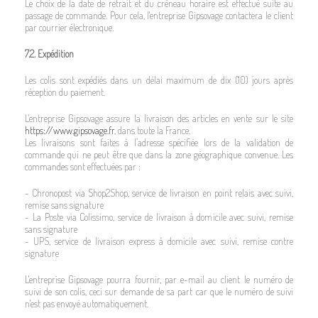
Le choix de la date de retrait et du créneau horaire est effectué suite au
passage de commande. Pour cela, l'entreprise Gipsovage contactera le client
par courrier électronique.
7.2. Expédition
Les colis sont expédiés dans un délai maximum de dix (10) jours après
réception du paiement.
L'entreprise Gipsovage assure la livraison des articles en vente sur le site
https://www.gipsovage.fr
, dans toute la France.
Les livraisons sont faites à l’adresse spécifiée lors de la validation de
commande qui ne peut être que dans la zone géographique convenue. Les
commandes sont effectuées par :
- Chronopost via Shop2Shop, service de livraison en point relais avec suivi,
remise sans signature
- La Poste via Colissimo, service de livraison à domicile avec suivi, remise
sans signature
- UPS, service de livraison express à domicile avec suivi, remise contre
signature
L'entreprise Gipsovage pourra fournir, par e-mail au client le numéro de
suivi de son colis, ceci sur demande de sa part car que le numéro de suivi
n'est pas envoyé automatiquement.