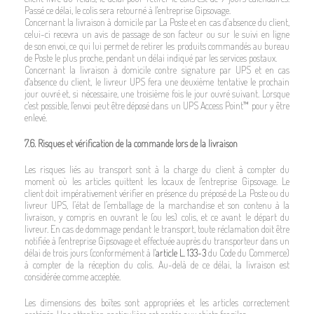
Passé ce délai, le colis sera retourné à l'entreprise Gipsovage.
Concernant la livraison à domicile par La Poste et en cas d’absence du client,
celui-ci recevra un avis de passage de son facteur ou sur le suivi en ligne
de son envoi, ce qui lui permet de retirer les produits commandés au bureau
de Poste le plus proche, pendant un délai indiqué par les services postaux.
Concernant la livraison à domicile contre signature par UPS et en cas
d'absence du client, le livreur UPS fera une deuxième tentative le prochain
jour ouvré et, si nécessaire, une troisième fois le jour ouvré suivant. Lorsque
c'est possible, l'envoi peut être déposé dans un UPS Access Point™️ pour y être
enlevé.
7.6. Risques et vérification de la commande lors de la livraison
Les risques liés au transport sont à la charge du client à compter du
moment où les articles quittent les locaux de l'entreprise Gipsovage. Le
client doit impérativement vérifier en présence du préposé de La Poste ou du
livreur UPS, l’état de l’emballage de la marchandise et son contenu à la
livraison, y compris en ouvrant le (ou les) colis, et ce avant le départ du
livreur. En cas de dommage pendant le transport, toute réclamation doit être
notifiée à l'entreprise Gipsovage et effectuée auprès du transporteur dans un
délai de trois jours (conformément à l'
article L. 133-3
du Code du Commerce)
à compter de la réception du colis. Au-delà de ce délai, la livraison est
considérée comme acceptée.
Les dimensions des boîtes sont appropriées et les articles correctement