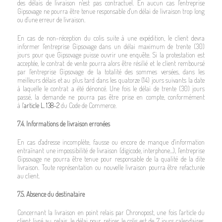
des délais de livraison n'est pas contractuel. En aucun cas l'entreprise
Gipsovage ne pourra être tenue responsable d'un délai de livraison trop long
ou d'une erreur de livraison.
En cas de non-réception du colis suite à une expédition, le client devra
informer l'entreprise Gipsovage dans un délai maximum de trente (30)
jours pour que Gipsovage puisse ouvrir une enquête. Si la protestation est
acceptée, le contrat de vente pourra alors être résilié et le client remboursé
par l'entreprise Gipsovage de la totalité des sommes versées, dans les
meilleurs délais et au plus tard dans les quatorze (14) jours suivants la date
à laquelle le contrat a été dénoncé. Une fois le délai de trente (30) jours
passé, la demande ne pourra pas être prise en compte, conformément
à l'
article L. 138-2
du Code de Commerce.
7.4. Informations de livraison erronées
En cas d'adresse incomplète, fausse ou encore de manque d'information
entraînant une impossibilité de livraison (digicode, interphone...), l'entreprise
Gipsovage ne pourra être tenue pour responsable de la qualité de la dite
livraison. Toute représentation ou nouvelle livraison pourra être refacturée
au client.
7.5. Absence du destinataire
Concernant la livraison en point relais par Chronopost, une fois l'article du
client livré au relais, le délai pour retirer le colis est de 7 jours calendaires.