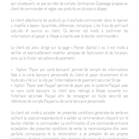
par conséquent, ne pas se créer de compte. L'entreprise Gipsovage propose au
client de commander et régler ses produits en plusieurs étapes.
Le client sélectionne les produits qu’il souhaite commander dans le «panier
», modifie si besoin (quantités, références, remarque…), les frais de port sont
calculés et soumis au client. Ce dernier est invité à confirmer les
informations et passer à l’étape suivante avec le bouton «commander».
Le client est alors dirigé sur la page « Panier d'achat » où il est invité à
vérifier et éventuellement modifier adresses de facturation et de livraison,
ainsi qu’à choisir ses options de paiement :
• l'option "Payer par carte bancaire" permet de remplir les informations
liées à la carte bancaire personnelle du client et payer directement et en
toute sécurité sur le site par l'intermédiaire de paiement sécurisé Stripe.
• l'option "Payer avec Paypal" permet de payer avec le système Paypal, avec
ou sans carte bancaire. Le client sera redirigé à l'étape suivante sur
l'interface sécurisée Paypal afin de renseigner en toute sécurité ses
références de compte Paypal ou de carte bancaire personnelle.
Le client est invité à accepter les présentes conditions générales de vente en
cochant la case correspondante et à valider sa commande en cliquant sur le
bouton «Valider la commande». La confirmation d’une commande entraîne
acceptation des présentes conditions de vente, la reconnaissance d’en avoir
parfaite connaissance et la renonciation à se prévaloir de ses propres
conditions d’achat. L’ensemble des données fournies et la confirmation