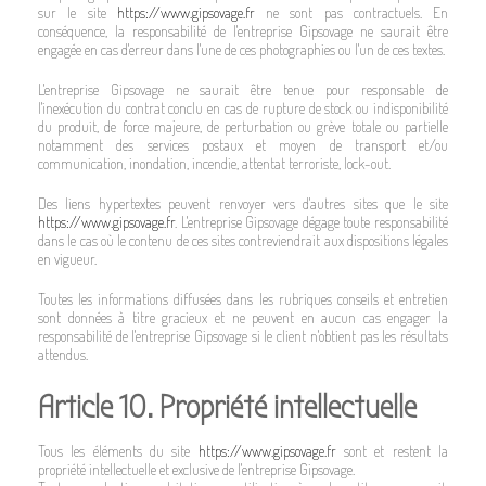
sur le site
https://www.gipsovage.fr
ne sont pas contractuels. En
conséquence, la responsabilité de l'entreprise Gipsovage ne saurait être
engagée en cas d'erreur dans l'une de ces photographies ou l'un de ces textes.
L'entreprise Gipsovage ne saurait être tenue pour responsable de
l'inexécution du contrat conclu en cas de rupture de stock ou indisponibilité
du produit, de force majeure, de perturbation ou grève totale ou partielle
notamment des services postaux et moyen de transport et/ou
communication, inondation, incendie, attentat terroriste, lock-out.
Des liens hypertextes peuvent renvoyer vers d'autres sites que le site
https://www.gipsovage.fr
. L'entreprise Gipsovage dégage toute responsabilité
dans le cas où le contenu de ces sites contreviendrait aux dispositions légales
en vigueur.
Toutes les informations diffusées dans les rubriques conseils et entretien
sont données à titre gracieux et ne peuvent en aucun cas engager la
responsabilité de l'entreprise Gipsovage si le client n'obtient pas les résultats
attendus.
Article 10. Propriété intellectuelle
Tous les éléments du site
https://www.gipsovage.fr
sont et restent la
propriété intellectuelle et exclusive de l'entreprise Gipsovage.