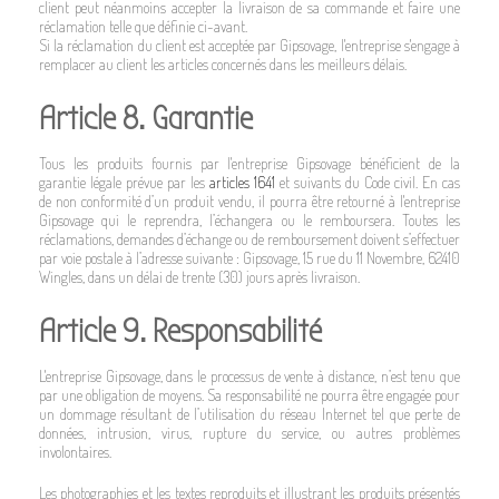
client peut néanmoins accepter la livraison de sa commande et faire une
réclamation telle que définie ci-avant.
Si la réclamation du client est acceptée par Gipsovage, l'entreprise s'engage à
remplacer au client les articles concernés dans les meilleurs délais.
Article 8. Garantie
Tous les produits fournis par l'entreprise Gipsovage bénéficient de la
garantie légale prévue par les
articles 1641
et suivants du Code civil. En cas
de non conformité d’un produit vendu, il pourra être retourné à l'entreprise
Gipsovage qui le reprendra, l’échangera ou le remboursera. Toutes les
réclamations, demandes d’échange ou de remboursement doivent s’effectuer
par voie postale à l’adresse suivante : Gipsovage, 15 rue du 11 Novembre, 62410
Wingles, dans un délai de trente (30) jours après livraison.
Article 9. Responsabilité
L'entreprise Gipsovage, dans le processus de vente à distance, n’est tenu que
par une obligation de moyens. Sa responsabilité ne pourra être engagée pour
un dommage résultant de l’utilisation du réseau Internet tel que perte de
données, intrusion, virus, rupture du service, ou autres problèmes
involontaires.
Les photographies et les textes reproduits et illustrant les produits présentés