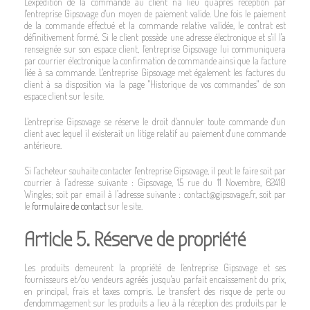
L'expédition de la commande au client n'a lieu qu'après réception par
l'entreprise Gipsovage d'un moyen de paiement valide. Une fois le paiement
de la commande effectué et la commande relative validée, le contrat est
définitivement formé. Si le client possède une adresse électronique et s'il l'a
renseignée sur son espace client, l'entreprise Gipsovage lui communiquera
par courrier électronique la confirmation de commande ainsi que la facture
liée à sa commande. L'entreprise Gipsovage met également les factures du
client à sa disposition via la page "Historique de vos commandes" de son
espace client sur le site.
L'entreprise Gipsovage se réserve le droit d'annuler toute commande d'un
client avec lequel il existerait un litige relatif au paiement d'une commande
antérieure.
Si l’acheteur souhaite contacter l'entreprise Gipsovage, il peut le faire soit par
courrier à l’adresse suivante : Gipsovage, 15 rue du 11 Novembre, 62410
Wingles; soit par email à l’adresse suivante : contact@gipsovage.fr, soit par
le
formulaire de contact
sur le site.
Article 5. Réserve de propriété
Les produits demeurent la propriété de l'entreprise Gipsovage et ses
fournisseurs et/ou vendeurs agréés jusqu'au parfait encaissement du prix,
en principal, frais et taxes compris. Le transfert des risque de perte ou
d'endommagement sur les produits a lieu à la réception des produits par le