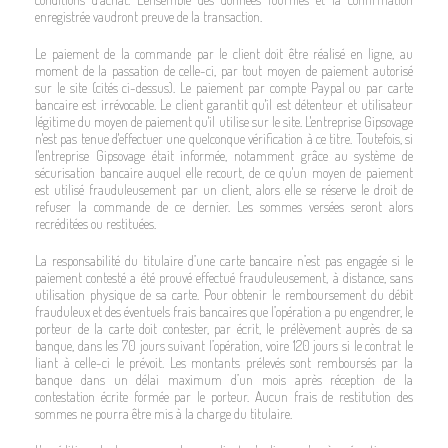
enregistrée vaudront preuve de la transaction.
Le paiement de la commande par le client doit être réalisé en ligne, au
moment de la passation de celle-ci, par tout moyen de paiement autorisé
sur le site (cités ci-dessus). Le paiement par compte Paypal ou par carte
bancaire est irrévocable. Le client garantit qu'il est détenteur et utilisateur
légitime du moyen de paiement qu'il utilise sur le site. L'entreprise Gipsovage
n'est pas tenue d'effectuer une quelconque vérification à ce titre. Toutefois, si
l'entreprise Gipsovage était informée, notamment grâce au système de
sécurisation bancaire auquel elle recourt, de ce qu'un moyen de paiement
est utilisé frauduleusement par un client, alors elle se réserve le droit de
refuser la commande de ce dernier. Les sommes versées seront alors
recréditées ou restituées.
La responsabilité du titulaire d’une carte bancaire n’est pas engagée si le
paiement contesté a été prouvé effectué frauduleusement, à distance, sans
utilisation physique de sa carte. Pour obtenir le remboursement du débit
frauduleux et des éventuels frais bancaires que l’opération a pu engendrer, le
porteur de la carte doit contester, par écrit, le prélèvement auprès de sa
banque, dans les 70 jours suivant l’opération, voire 120 jours si le contrat le
liant à celle-ci le prévoit. Les montants prélevés sont remboursés par la
banque dans un délai maximum d’un mois après réception de la
contestation écrite formée par le porteur. Aucun frais de restitution des
sommes ne pourra être mis à la charge du titulaire.