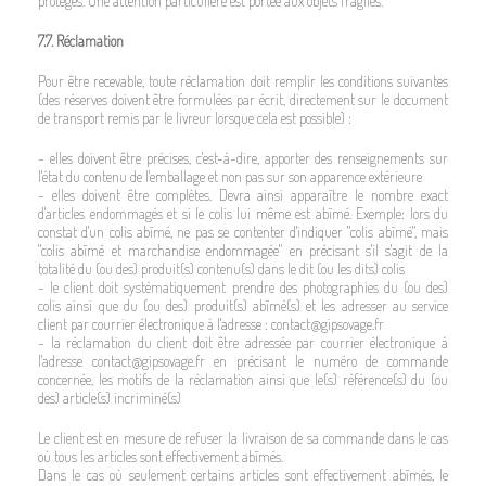
protégés. Une attention particulière est portée aux objets fragiles.
7.7. Réclamation
Pour être recevable, toute réclamation doit remplir les conditions suivantes
(des réserves doivent être formulées par écrit, directement sur le document
de transport remis par le livreur lorsque cela est possible) :
- elles doivent être précises, c'est-à-dire, apporter des renseignements sur
l'état du contenu de l'emballage et non pas sur son apparence extérieure
- elles doivent être complètes. Devra ainsi apparaître le nombre exact
d'articles endommagés et si le colis lui même est abîmé. Exemple: lors du
constat d'un colis abîmé, ne pas se contenter d'indiquer "colis abîmé", mais
"colis abîmé et marchandise endommagée" en précisant s'il s'agit de la
totalité du (ou des) produit(s) contenu(s) dans le dit (ou les dits) colis
- le client doit systématiquement prendre des photographies du (ou des)
colis ainsi que du (ou des) produit(s) abîmé(s) et les adresser au service
client par courrier électronique à l'adresse : contact@gipsovage.fr
- la réclamation du client doit être adressée par courrier électronique à
l'adresse contact@gipsovage.fr en précisant le numéro de commande
concernée, les motifs de la réclamation ainsi que le(s) référence(s) du (ou
des) article(s) incriminé(s)
Le client est en mesure de refuser la livraison de sa commande dans le cas
où tous les articles sont effectivement abîmés.
Dans le cas où seulement certains articles sont effectivement abîmés, le