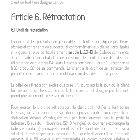
client ou tout tiers désigné par lui.
Article 6. Rétractation
6.1. Droit de rétractation
Concernant les produits non périssables de l'entreprise Gipsovage (fleurs
séchées et contenants ou supports) et conformément aux dispositions légales
en vigueur et plus particulièrement l'
article L. 221-18
du Code de commerce,
dans le cadre d'un achat effectué à distance, le client dispose d'un délai de
rétractation de quatorze (14) jours francs à compter du jour où il réceptionne
le(s) produit(s) de sa commande. Le client a le droit de se rétracter du
présent contrat sans donner de motif dans un délai de quatorze jours.
Le délai de rétractation expire quatorze (14) jours après le jour où le client
lui même, ou un tiers autre que le transporteur et désigné par le client,
prend physiquement possession du bien.
Pour exercer le droit de rétractation, le client doit notifier à l'entreprise
Gipsovage de sa décision de rétractation du présent contrat au moyen d'une
déclaration dénuée d'ambiguïté, soit par lettre envoyée par la poste (à
l'adresse : 15 rue du 11 Novembre, 62410 Wingles) ou courrier électronique (à
l'adresse : contact@gipsovage.fr) en utilisant le modèle de formulaire prévu à
cet effet et téléchargeable ci-dessous). Pour que le délai de rétractation soit
respecté, il suffit que le client transmette sa communication relative à