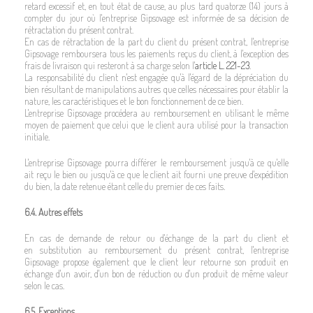
retard excessif et, en tout état de cause, au plus tard quatorze (14) jours à
compter du jour où l'entreprise Gipsovage est informée de sa décision de
rétractation du présent contrat.
En cas de rétractation de la part du client du présent contrat, l'entreprise
Gipsovage remboursera tous les paiements reçus du client, à l'exception des
frais de livraison qui resteront à sa charge selon l'
article L. 221-23
.
La responsabilité du client n'est engagée qu'à l'égard de la dépréciation du
bien résultant de manipulations autres que celles nécessaires pour établir la
nature, les caractéristiques et le bon fonctionnement de ce bien.
L'entreprise Gipsovage procédera au remboursement en utilisant le même
moyen de paiement que celui que le client aura utilisé pour la transaction
initiale.
L'entreprise Gipsovage pourra différer le remboursement jusqu'à ce qu'elle
ait reçu le bien ou jusqu'à ce que le client ait fourni une preuve d'expédition
du bien, la date retenue étant celle du premier de ces faits.
6.4. Autres effets
En cas de demande de retour ou d'échange de la part du client et
en substitution au remboursement du présent contrat, l'entreprise
Gipsovage propose également que le client leur retourne son produit en
échange d'un avoir, d'un bon de réduction ou d'un produit de même valeur
selon le cas.
6.5. Exceptions