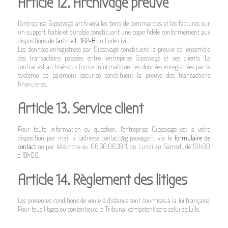
Article 12. Archivage preuve
L'entreprise Gipsovage archivera les bons de commandes et les factures sur
un support fiable et durable constituant une copie fidèle conformément aux
dispositions de l'
article L. 102-B
du Code civil.
Les données enregistrées par Gipsovage constituent la preuve de l'ensemble
des transactions passées entre l'entreprise Gipsovage et ses clients. Le
contrat est archivé sous forme informatique. Les données enregistrées par le
système de paiement sécurisé constituent la preuve des transactions
financières.
Article 13. Service client
Pour toute information ou question, l'entreprise Gipsovage est à votre
disposition par mail à l'adresse contact@gipsovage.fr, via le
formulaire de
contact
ou par téléphone au 06.60.06.39.11, du Lundi au Samedi, de 10h00
à 18h00.
Article 14. Règlement des litiges
Les présentes conditions de vente à distance sont soumises à la loi française.
Pour tous litiges ou contentieux, le Tribunal compétent sera celui de Lille.