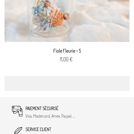
Fiole Fleurie ~ S
Prix
11,00 €
PAIEMENT SÉCURISÉ
Visa, Mastercard, Amex, Paypal, ...
SERVICE CLIENT