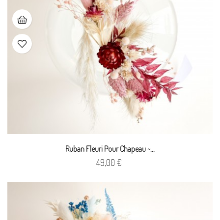
Ruban Fleuri Pour Chapeau ~...
Prix
49,00 €