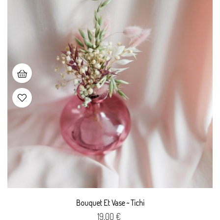
Bouquet Et Vase ~ Tichi
Prix
19,00 €