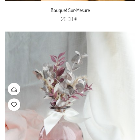
Bouquet Sur-Mesure
Prix
20,00 €