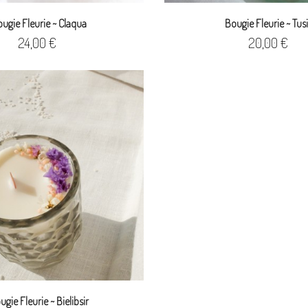
ugie Fleurie ~ Claqua
Bougie Fleurie ~ Tusi
Prix
Prix
24,00 €
20,00 €
ugie Fleurie ~ Bielibsir