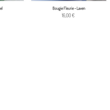
el
Bougie Fleurie ~ Laven
Prix
16,00 €