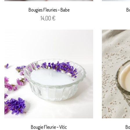
Bougies Fleuries ~ Babe
Bo
Prix
14,00 €
Bougie Fleurie ~ Vitic
Bo