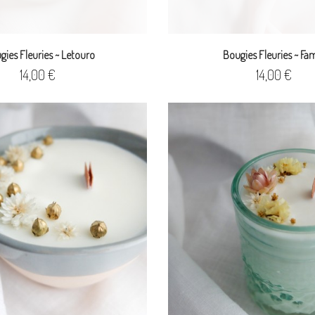
gies Fleuries ~ Letouro
Bougies Fleuries ~ F
Prix
Prix
14,00 €
14,00 €