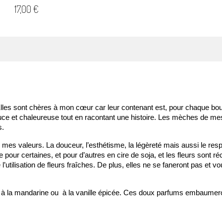
Prix
17,00 €
Elles sont chères à mon cœur car leur contenant est, pour chaque boug
ce et chaleureuse tout en racontant une histoire. Les mèches de mes
. 
 mes valeurs. La douceur, l’esthétisme, la légèreté mais aussi le res
our certaines, et pour d’autres en cire de soja, et les fleurs sont récol
utilisation de fleurs fraîches. De plus, elles ne se faneront pas et v
 à la mandarine ou  à la vanille épicée. Ces doux parfums embaumeron