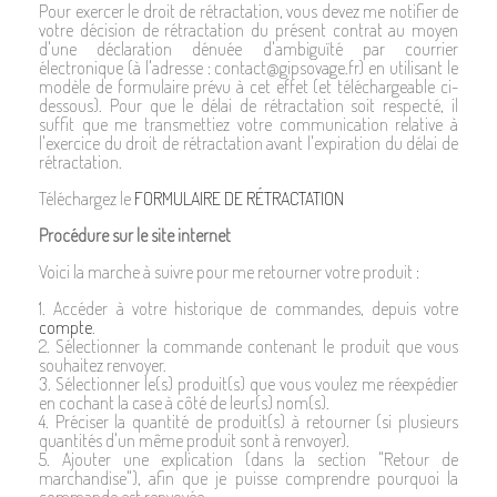
Pour exercer le droit de rétractation, vous devez me notifier de
votre décision de rétractation du présent contrat au moyen
d'une déclaration dénuée d'ambiguïté par courrier
électronique (à l'adresse : contact@gipsovage.fr) en utilisant le
modèle de formulaire prévu à cet effet (et téléchargeable ci-
dessous). Pour que le délai de rétractation soit respecté, il
suffit que me transmettiez votre communication relative à
l'exercice du droit de rétractation avant l'expiration du délai de
rétractation.
Téléchargez le
FORMULAIRE DE RÉTRACTATION
Procédure sur le site internet
Voici la marche à suivre pour me retourner votre produit :
1. Accéder à votre historique de commandes, depuis votre
compte
.
2. Sélectionner la commande contenant le produit que vous
souhaitez renvoyer.
3. Sélectionner le(s) produit(s) que vous voulez me réexpédier
en cochant la case à côté de leur(s) nom(s).
4. Préciser la quantité de produit(s) à retourner (si plusieurs
quantités d'un même produit sont à renvoyer).
5. Ajouter une explication (dans la section "Retour de
marchandise"), afin que je puisse comprendre pourquoi la